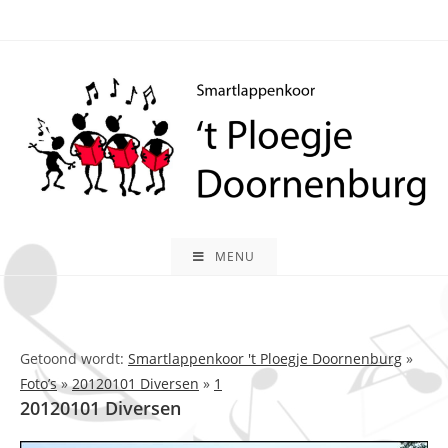
Ga
naar
inhoud
MENU
Getoond wordt:
Smartlappenkoor 't Ploegje Doornenburg
»
Foto’s
»
20120101 Diversen
»
1
20120101 Diversen