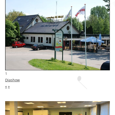
1
Diashow
«
»