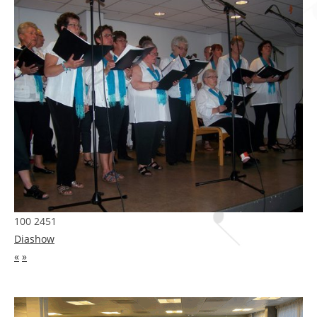
100 2451
Diashow
«
»