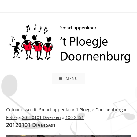
Ga
naar
inhoud
MENU
Getoond wordt:
Smartlappenkoor 't Ploegje Doornenburg
»
Foto’s
»
20120101 Diversen
»
100 2451
20120101 Diversen