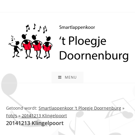
Ga
naar
inhoud
MENU
Getoond wordt:
Smartlappenkoor 't Ploegje Doornenburg
»
Foto’s
»
20141213 Klingelpoort
20141213 Klingelpoort