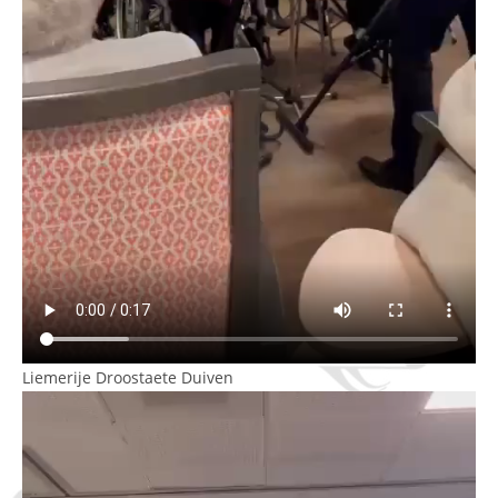
Liemerije Droostaete Duiven