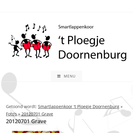
Ga
naar
inhoud
MENU
Getoond wordt:
Smartlappenkoor 't Ploegje Doornenburg
»
Foto’s
»
20120701 Grave
20120701 Grave