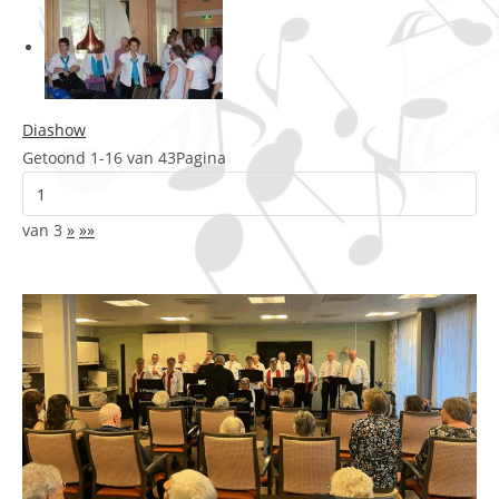
Diashow
Getoond 1-16 van 43
Pagina
van
3
»
»»